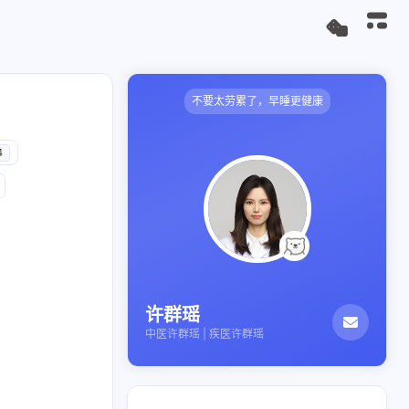
不要太劳累了，早睡更健康
4
许群瑶
中医许群瑶 | 疾医许群瑶