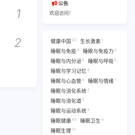
公告
1
欢迎访问！
2
43
1
健康中国
生长激素
4
2
睡眠与免疫
睡眠与免疫力
1
43
传染病防治法
健康中国
5
6
睡眠与内分泌
睡眠与呼吸
1
1
展中医条例
国境卫生检疫法
4
睡眠与学习记忆
1
1
1
妇幼保健
广告法
母婴保健法
4
1
睡眠与心血管
睡眠与情绪
2
睡眠与消化系统
3
4
关规定
睡眠与免疫
2
睡眠与消化道
6
4
与呼吸
睡眠与学习记忆
4
睡眠与运动系统
43
4
睡眠健康
睡眠卫生
2
2
消化系统
睡眠与消化道
31
睡眠生理
4
4
31