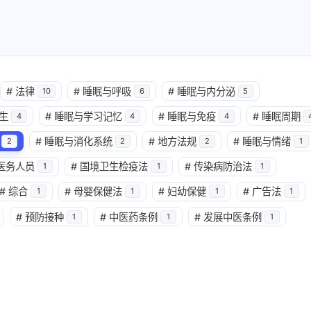
#
法律
#
睡眠与呼吸
#
睡眠与内分泌
10
6
5
生
#
睡眠与学习记忆
#
睡眠与免疫
#
睡眠周期
4
4
4
#
睡眠与消化系统
#
地方法规
#
睡眠与情绪
2
2
2
1
医务人员
#
国境卫生检疫法
#
传染病防治法
1
1
1
#
综合
#
母婴保健法
#
妇幼保健
#
广告法
1
1
1
1
#
预防接种
#
中医药条例
#
发展中医条例
1
1
1