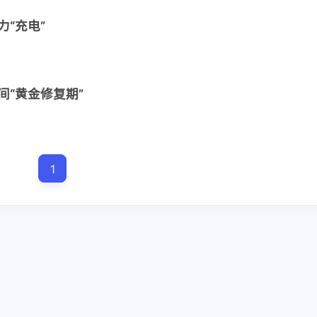
力“充电”
兴趣点
寻找你感兴趣的领域
间“黄金修复期”
1
1
1
中医药条例
中医药法
传染病防治
1
1
1
医务人员
医师法
医疗广告
发
1
2
1
地方法规
基本医疗卫生与健康促进法
10
1
1
法律
生长激素
疫苗管理法
相
2
5
睡眠与免疫力
睡眠与内分泌
睡眠
4
1
睡眠与心血管
睡眠与情绪
睡眠与
4
43