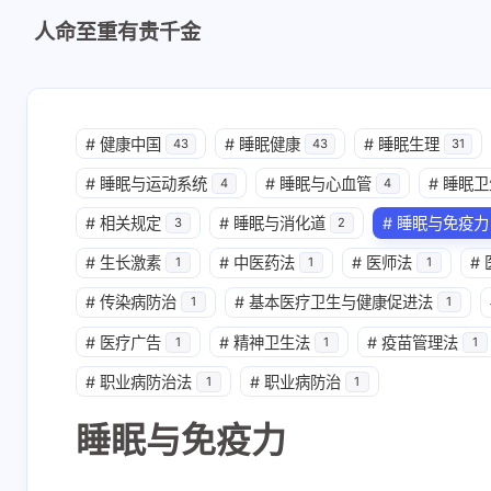
人命至重有贵千金
#
健康中国
#
睡眠健康
#
睡眠生理
43
43
31
#
睡眠与运动系统
#
睡眠与心血管
#
睡眠卫
4
4
#
相关规定
#
睡眠与消化道
#
睡眠与免疫力
3
2
#
生长激素
#
中医药法
#
医师法
#
1
1
1
#
传染病防治
#
基本医疗卫生与健康促进法
1
1
#
医疗广告
#
精神卫生法
#
疫苗管理法
1
1
1
#
职业病防治法
#
职业病防治
1
1
睡眠与免疫力