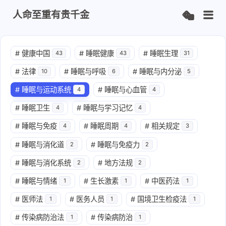
人命至重有贵千金
#
健康中国
#
睡眠健康
#
睡眠生理
43
43
31
#
法律
#
睡眠与呼吸
#
睡眠与内分泌
10
6
5
#
睡眠与运动系统
#
睡眠与心血管
4
4
#
睡眠卫生
#
睡眠与学习记忆
4
4
#
睡眠与免疫
#
睡眠周期
#
相关规定
4
4
3
#
睡眠与消化道
#
睡眠与免疫力
2
2
#
睡眠与消化系统
#
地方法规
2
2
#
睡眠与情绪
#
生长激素
#
中医药法
1
1
1
#
医师法
#
医务人员
#
国境卫生检疫法
1
1
1
#
传染病防治法
#
传染病防治
1
1