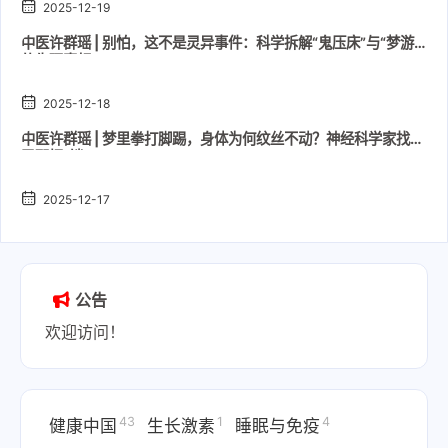
2025-12-19
中医许群瑶 | 别怕，这不是灵异事件：科学拆解“鬼压床”与“梦游”
的生理真相
2025-12-18
中医许群瑶 | 梦里拳打脚踢，身体为何纹丝不动？神经科学家找到
了那把“锁”
2025-12-17
公告
欢迎访问！
43
1
4
健康中国
生长激素
睡眠与免疫