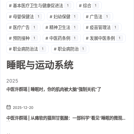
#
基本医疗卫生与健康促进法
#
综合
1
1
#
母婴保健法
#
妇幼保健
#
广告法
1
1
1
#
医疗广告
#
精神卫生法
#
疫苗管理法
1
1
1
#
预防接种
#
中医药条例
#
发展中医条例
1
1
1
#
职业病防治法
#
职业病防治
1
1
睡眠与运动系统
2025
中医许群瑶 | 睡眠时，你的肌肉被大脑“强制关机”了
2025-12-20
中医许群瑶 | 从瘫软的猫到甘氨酸：一部科学“看见”睡眠的微观史
诗