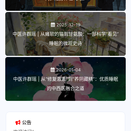
2025-12-19
中医许群瑶 | 从瘫软的猫到甘氨酸：一部科学“看见”
睡眠的微观史诗
2026-01-04
中医许群瑶 | 从“修复激素”到“养阴藏精”：优质睡眠
的中西医融合之道
公告