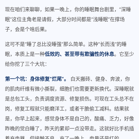
现在咱们来聊聊，如果一晚上，你的睡眠舞台剧里，“深睡
眠”这位主角老是请假，大部分时间都是“浅睡眠”在撑场
子，会是个啥后果。
这可不是“睡了总比没睡强”那么简单。这种“长而浅”的睡
眠，本质上是一种
低效的、甚至带有欺骗性的休息
。它至少
给你挖了三个大坑：
第一个坑：身体修复“烂尾”。
白天搬砖、健身、奔波，你
的肌肉纤维有微小撕裂，细胞们也需要更新换代。深睡眠就
是总包工头，负责调度资源、修复损伤。可现在工头总不在
岗，修复工程就只能磨洋工，或者干脆偷工减料。结果就
是，你早上起来，感觉身体不是自己的，酸痛、乏力，好像
昨晚的觉白睡了，昨天的累却一点没带走。这就好比手机插
着充电器，但接触不良，充了一晚上，电量还是红的。