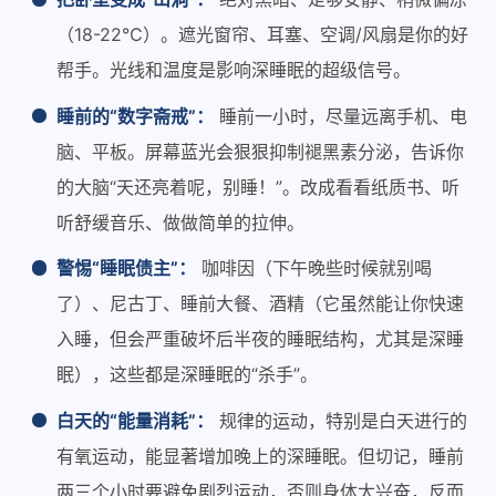
（18-22℃）。遮光窗帘、耳塞、空调/风扇是你的好
帮手。光线和温度是影响深睡眠的超级信号。
睡前的“数字斋戒”：
睡前一小时，尽量远离手机、电
脑、平板。屏幕蓝光会狠狠抑制褪黑素分泌，告诉你
的大脑“天还亮着呢，别睡！”。改成看看纸质书、听
听舒缓音乐、做做简单的拉伸。
警惕“睡眠债主”：
咖啡因（下午晚些时候就别喝
了）、尼古丁、睡前大餐、酒精（它虽然能让你快速
入睡，但会严重破坏后半夜的睡眠结构，尤其是深睡
眠），这些都是深睡眠的“杀手”。
白天的“能量消耗”：
规律的运动，特别是白天进行的
有氧运动，能显著增加晚上的深睡眠。但切记，睡前
两三个小时要避免剧烈运动，否则身体太兴奋，反而