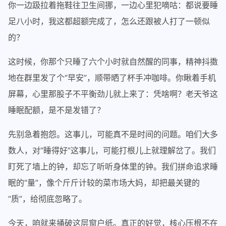
你一边趿拉着拖鞋往卫生间挪，一边心里犯嘀咕：都说要睡
足八小时，我这都超额完成了，怎么还跟被人打了一顿似
的？
这时候，你那个只睡了六个小时就自然醒的同事，精神抖擞
地在群里发了个“早安”，顺带晒了杯手冲咖啡。你瞅着手机
屏幕，心里那股子不平衡劲儿就上来了：凭啥啊？老天爷这
睡眠配额，是不是发错了？
先别急着抱怨。这事儿，可能真不是时间的问题。咱们大多
数人，对“睡得好”这事儿，可能打根儿上就理解岔了。我们
盯死了墙上的钟，却忘了听听身体里的钟。我们拼命追求睡
眠的“量”，像个斤斤计较的菜市场大妈，却把最关键的
“质”，给彻底忽略了。
今天，咱就来捅破这层窗户纸。真正的好觉，核心压根不在