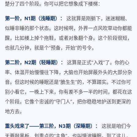
楚分了四个阶段。你可以把它想象成下楼梯：
第一阶，N1期（浅睡期）：
这就算是刚躺下，迷迷糊糊、
似睡非睡的那个状态。这时候啊，外界一点风吹草动你都能
醒，比如楼上掉个拖鞋，或者对象翻个身。这个阶段很短，
也就几分钟，就是个“预备，开始”的号令。
第二阶，N2期（轻睡期）：
这算是正式“入戏”了。你的心
率、体温开始慢慢往下降，大脑也开始屏蔽外头的大部分杂
音。但这时候的睡眠还是“脆生生”的，不算踏实。不过你可
别小看它，一晚上下来，你有差不多一半的时间，都花在这
个阶段。它像个忠诚的“守门人”，把你稳稳地护送到更深的
地方去。
重头戏来了——第三阶，N3期（深睡期）：
这就是咱们今
天要敲黑板、划重点的“主角”，也叫慢波睡眠。到了这儿，