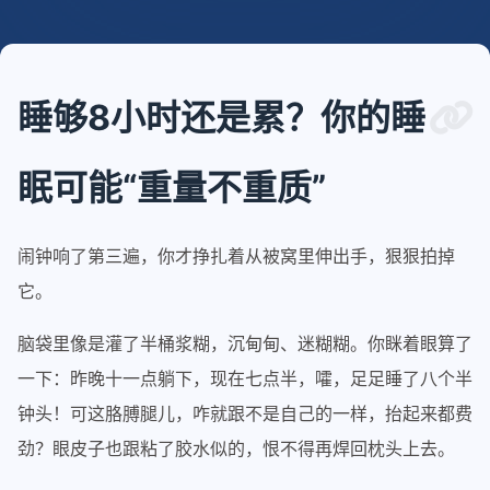
睡够8小时还是累？你的睡
眠可能“重量不重质”
闹钟响了第三遍，你才挣扎着从被窝里伸出手，狠狠拍掉
它。
脑袋里像是灌了半桶浆糊，沉甸甸、迷糊糊。你眯着眼算了
一下：昨晚十一点躺下，现在七点半，嚯，足足睡了八个半
钟头！可这胳膊腿儿，咋就跟不是自己的一样，抬起来都费
劲？眼皮子也跟粘了胶水似的，恨不得再焊回枕头上去。