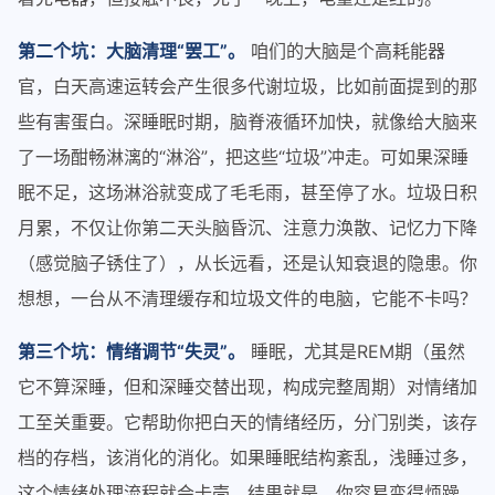
第二个坑：大脑清理“罢工”。
咱们的大脑是个高耗能器
官，白天高速运转会产生很多代谢垃圾，比如前面提到的那
些有害蛋白。深睡眠时期，脑脊液循环加快，就像给大脑来
了一场酣畅淋漓的“淋浴”，把这些“垃圾”冲走。可如果深睡
眠不足，这场淋浴就变成了毛毛雨，甚至停了水。垃圾日积
月累，不仅让你第二天头脑昏沉、注意力涣散、记忆力下降
（感觉脑子锈住了），从长远看，还是认知衰退的隐患。你
想想，一台从不清理缓存和垃圾文件的电脑，它能不卡吗？
第三个坑：情绪调节“失灵”。
睡眠，尤其是REM期（虽然
它不算深睡，但和深睡交替出现，构成完整周期）对情绪加
工至关重要。它帮助你把白天的情绪经历，分门别类，该存
档的存档，该消化的消化。如果睡眠结构紊乱，浅睡过多，
这个情绪处理流程就会卡壳。结果就是，你容易变得烦躁、