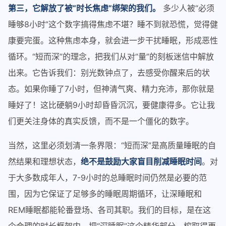
第三，它解放了被“时长焦虑”绑架的我们。
多少人被“必须
睡够8小时”这个数字搞得焦虑不堪？睡不到就恐慌，觉得健
康要完蛋。这种焦虑本身，就会进一步干扰睡眠，形成恶性
循环。“短而深”的理念，把我们从对“量”的刻板迷信中解放
出来。它告诉我们：别光数钟点了，去感受你醒来后的状
态。如果你睡了7小时，但神清气爽、精力充沛，那你就是
睡好了！这比硬躺9小时却昏昏沉沉，要健康得多。它让我
们更关注身体的真实反馈，而不是一个僵化的数字。
当然，这里必须划清一条界限：“短而深”是高质量睡眠的自
然结果和理想状态，
绝不是鼓励大家盲目削减睡眠时间
。对
于大多数成年人，7-9小时的总睡眠时间仍然是必要的范
围，因为它保证了足够多的睡眠周期循环，让深睡眠和
REM睡眠都能轮番登场、各司其职。我们的目标，是在这