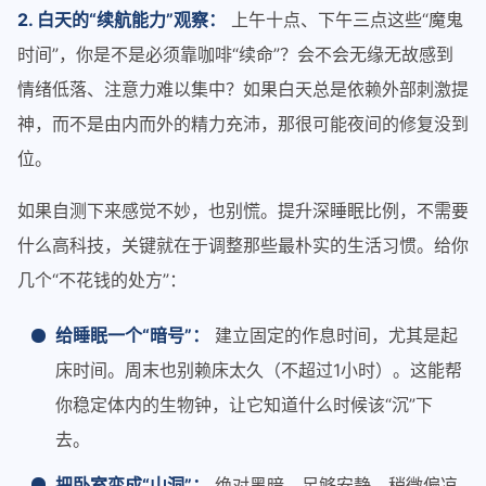
2. 白天的“续航能力”观察：
上午十点、下午三点这些“魔鬼
时间”，你是不是必须靠咖啡“续命”？会不会无缘无故感到
情绪低落、注意力难以集中？如果白天总是依赖外部刺激提
神，而不是由内而外的精力充沛，那很可能夜间的修复没到
位。
如果自测下来感觉不妙，也别慌。提升深睡眠比例，不需要
什么高科技，关键就在于调整那些最朴实的生活习惯。给你
几个“不花钱的处方”：
给睡眠一个“暗号”：
建立固定的作息时间，尤其是起
床时间。周末也别赖床太久（不超过1小时）。这能帮
你稳定体内的生物钟，让它知道什么时候该“沉”下
去。
把卧室变成“山洞”：
绝对黑暗、足够安静、稍微偏凉