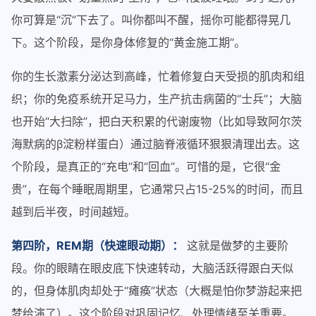
你可算是“沉”下去了。叫你都叫不醒，摇你可能都得晃几
下。这个阶段，是你身体修复的“黄金施工期”。
你的生长激素分泌达到高峰，忙着修复白天受损的肌肉和组
织；你的免疫系统开足马力，生产抗击病菌的“士兵”；大脑
也开始“大扫除”，把白天积累的代谢废物（比如导致阿尔茨
海默病的β淀粉样蛋白）通过脑脊液循环狠狠清理出去。这
个阶段，是真正的“充电”和“回血”。可惜的是，它很“金
贵”，在每个睡眠周期里，它通常只占15-25%的时间，而且
越到后半夜，时间越短。
第四阶，REM期（快速眼动期）：
这就是做梦的主要阶
段。你的眼睛在眼皮底下快速转动，大脑活跃得跟白天似
的，但身体肌肉却处于“瘫痪”状态（大概是怕你梦游起来把
梦给演了）。这个阶段对巩固记忆、处理情绪至关重要。