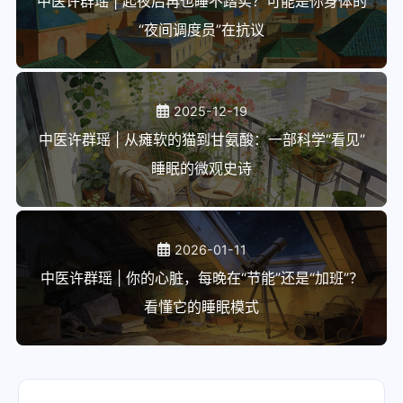
中医许群瑶 | 起夜后再也睡不踏实？可能是你身体的
“夜间调度员”在抗议
2025-12-19
中医许群瑶 | 从瘫软的猫到甘氨酸：一部科学“看见”
睡眠的微观史诗
2026-01-11
中医许群瑶 | 你的心脏，每晚在“节能”还是“加班”？
看懂它的睡眠模式