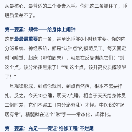
从最核心、最普适的三个要素入手。你把这三条抓住了，睡
眠质量差不了。
第一要素：规律——给身体上闹钟
这是
最最最重要
的一条，甚至比睡够8小时还重要。你的内
分泌系统、神经系统，都是“认钟点”的模范员工。每天固定
时间睡觉、起床（哪怕周末），就是在反复训练它们：“到
这个点，该分泌褪黑素了！”“到这个点，该升高皮质醇唤醒
了！”
一旦规律形成，到点你就困，到点自然醒，根本不需要挣
扎。反之，今天10点睡，明天2点睡，相当于天天给身体员
工倒时差，它们不罢工（内分泌紊乱）才怪。中医说的“起
居有常”，精髓就在这个“常”字——常态化，规律化。
第二要素：充足——保证“维修工程”不烂尾