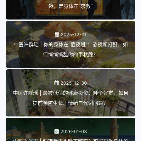
馋，是身体在“求救”
2025-12-31
中医许群瑶 | 你的身体在“值夜班”：熬夜和打鼾，如
何悄悄搞乱你的甲状腺？
2025-12-30
中医许群瑶 | 最被低估的健康投资：睡个好觉，如何
提前预防生长、情绪与代谢问题？
2026-01-03