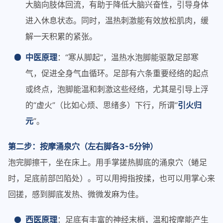
大脑向肢体回流，有助于降低大脑兴奋性，引导身体
进入休息状态。同时，温热刺激能有效放松肌肉，缓
解一天积累的紧张。
中医原理
：“寒从脚起”，温热水泡脚能驱散足部寒
气，促进全身气血循环。足部有六条重要经络的起点
或终点，泡脚能温和刺激这些经络，尤其是引导上浮
的“虚火”（比如心烦、思绪多）下行，所谓“
引火归
元
”。
第二步：按摩涌泉穴（左右脚各3-5分钟）
泡完脚擦干，坐在床上。用手掌搓热脚底的涌泉穴（蜷足
时，足底前部凹陷处）。可以用拇指按揉，也可以用掌心来
回搓，感到脚底发热、微微发麻为佳。
西医原理
：足底有丰富的神经末梢，温和按摩能产生