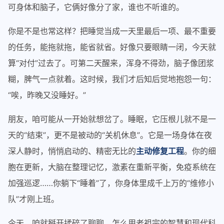
可身体和脑子，它俩好像分了家，谁也不听谁的。
你是不是也常这样？把睡觉当成一天里最后一项、最不重要
的任务，能拖就拖，能省就省。好像只要眼睛一闭，今天就
算“对付”过去了。可第二天醒来，浑身不得劲，脑子像团浆
糊，脾气一点就着。这时候，我们才后知后觉地抱怨一句：
“唉，昨晚又没睡好。”
朋友，咱可能从一开始就想岔了。睡眠，它压根儿就不是一
天的“结束”，更不是被动的“关机休息”。它是一场身体在夜
深人静时，悄悄启动的、精密无比的
主动修复工程
。你的细
胞在更新，大脑在整理记忆，激素在重新平衡，免疫系统在
加强巡逻……你躺下“睡着”了，你身体里成千上万的“维修小
队”才刚上班。
今天，咱就掰开揉碎了聊聊，怎么用老祖宗的智慧和现代科