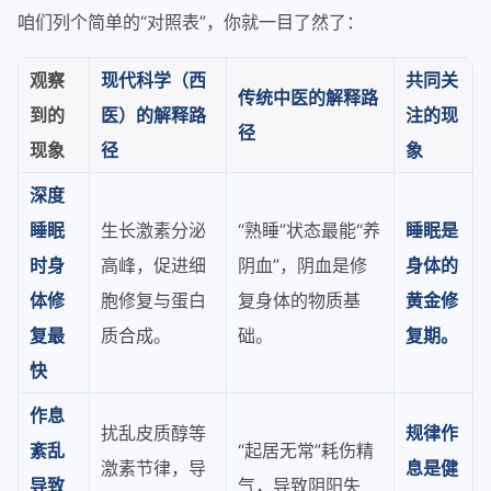
咱们列个简单的“对照表”，你就一目了然了：
观察
现代科学（西
共同关
传统中医的解释路
到的
医）的解释路
注的现
径
现象
径
象
深度
睡眠
生长激素分泌
“熟睡”状态最能“养
睡眠是
时身
高峰，促进细
阴血”，阴血是修
身体的
体修
胞修复与蛋白
复身体的物质基
黄金修
复最
质合成。
础。
复期。
快
作息
扰乱皮质醇等
规律作
紊乱
“起居无常”耗伤精
激素节律，导
息是健
导致
气，导致阴阳失