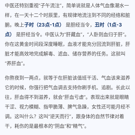
中医还特别重视“子午流注”，简单说就是人体气血像潮水一
样，在一天十二个时辰里，有规律地流注到不同的经络和脏
腑。晚上
子时（23点-1点）
是胆经当令，
丑时（1点-3
点）
是肝经当令。中医认为“肝藏血”，“人卧则血归于肝”。
你在这黄金时间段深度睡眠，血液才能充分回流到肝脏，肝
脏才能高效地完成解毒、滤血、储存营养的任务。这就叫
“养肝血”。
你熬夜到一两点，就等于在肝脏该值班干活、气血该来滋养
它的时候，你强行把气血调去支持你刷手机、追剧。长此以
往，肝血得不到滋养，就会“肝血亏虚”。表现出来就是眼睛
干涩、视力模糊、指甲脆薄、脾气急躁，女性还可能月经不
调。这叫什么？这叫“逆天而行”，跟身体的自然节律对着
干，耗伤的是最根本的“阴血”和“精气”。