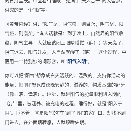
的日月星辰。中医看待睡眠，充满了“天人合一”的大智慧，
讲究的是一个“顺”字。
《黄帝内经》讲：“阳气尽，阴气盛，则目瞑；阴气尽，阳
气盛，则寤矣。”说人话就是：到了晚上，自然界的阳气收
藏，阴气主导，人就应该闭上眼睛睡觉（寐）；等天亮了，
阴气退去，阳气升发，人自然就醒了（寤）。这个过程，中
医用一个特别妙的词形容，叫“
阳气入阴
”。
你可以把“阳气”想象成白天活跃的、温煦的、支持你活动的
能量；把“阴”想象成夜晚安静的、滋养的、物质基础的部分
（像血液、津液）。睡觉，就是阳气的能量顺利进入阴的
“仓库”里，被涵养、被充电的过程。睡得好，就是“阳入于
阴”。睡不着，就是阳气的“车”到了“阴”的家门口，却找不到
门进去，在外面瞎转悠，人就烦躁失眠。