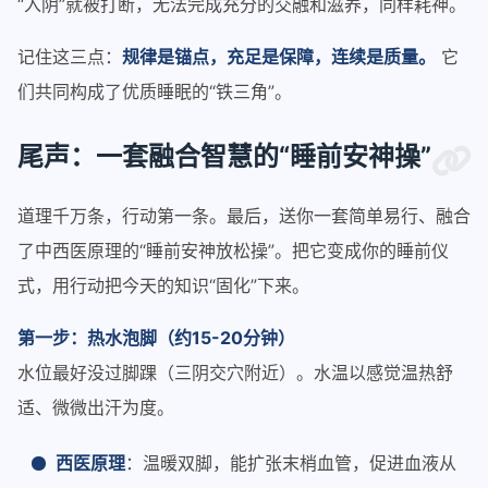
“入阴”就被打断，无法完成充分的交融和滋养，同样耗神。
记住这三点：
规律是锚点，充足是保障，连续是质量。
它
们共同构成了优质睡眠的“铁三角”。
尾声：一套融合智慧的“睡前安神操”
道理千万条，行动第一条。最后，送你一套简单易行、融合
了中西医原理的“睡前安神放松操”。把它变成你的睡前仪
式，用行动把今天的知识“固化”下来。
第一步：热水泡脚（约15-20分钟）
水位最好没过脚踝（三阴交穴附近）。水温以感觉温热舒
适、微微出汗为度。
西医原理
：温暖双脚，能扩张末梢血管，促进血液从