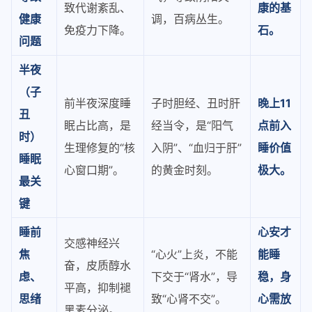
致代谢紊乱、
康的基
健康
调，百病丛生。
免疫力下降。
石。
问题
半夜
（子
前半夜深度睡
子时胆经、丑时肝
晚上11
丑
眠占比高，是
经当令，是“阳气
点前入
时）
生理修复的“核
入阴”、“血归于肝”
睡价值
睡眠
心窗口期”。
的黄金时刻。
极大。
最关
键
睡前
心安才
交感神经兴
焦
“心火”上炎，不能
能睡
奋，皮质醇水
虑、
下交于“肾水”，导
稳，身
平高，抑制褪
思绪
致“心肾不交”。
心需放
黑素分泌。