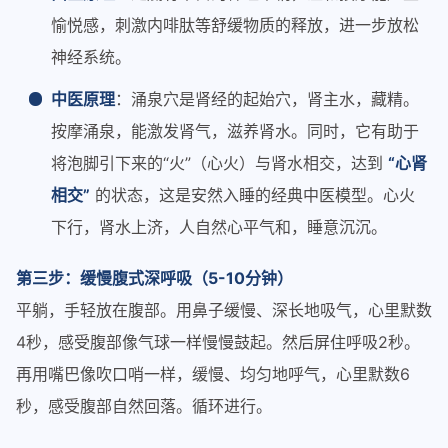
愉悦感，刺激内啡肽等舒缓物质的释放，进一步放松
神经系统。
中医原理
：涌泉穴是肾经的起始穴，肾主水，藏精。
按摩涌泉，能激发肾气，滋养肾水。同时，它有助于
将泡脚引下来的“火”（心火）与肾水相交，达到
“心肾
相交”
的状态，这是安然入睡的经典中医模型。心火
下行，肾水上济，人自然心平气和，睡意沉沉。
第三步：缓慢腹式深呼吸（5-10分钟）
平躺，手轻放在腹部。用鼻子缓慢、深长地吸气，心里默数
4秒，感受腹部像气球一样慢慢鼓起。然后屏住呼吸2秒。
再用嘴巴像吹口哨一样，缓慢、均匀地呼气，心里默数6
秒，感受腹部自然回落。循环进行。