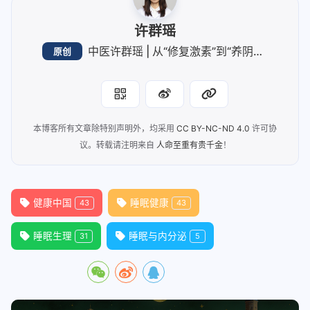
许群瑶
中医许群瑶 | 从“修复激素”到“养阴藏精”：优质睡眠的中西医融合之道
原创
本博客所有文章除特别声明外，均采用
CC BY-NC-ND 4.0
许可协
议。转载请注明来自
人命至重有贵千金
！
健康中国
睡眠健康
43
43
睡眠生理
睡眠与内分泌
31
5