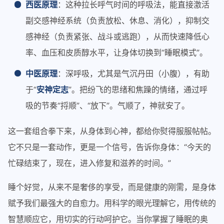
西医原理
：这种拉长呼气时间的呼吸法，能直接激活
副交感神经系统（负责放松、休息、消化），抑制交
感神经（负责紧张、战斗或逃跑），从而快速降低心
率、血压和皮质醇水平，让身体切换到“睡眠模式”。
中医原理
：深呼吸，尤其是气沉丹田（小腹），有助
于“
安神定志
”。把纷飞的思绪和焦躁的情绪，通过呼
吸的节奏“捋顺”、“放下”。气顺了，神就安了。
这一套组合拳下来，从身体到心神，都给你熨得服服帖帖。
它不只是一套动作，更是一个信号，告诉你身体：“今天的
忙碌结束了，现在，进入修复和滋养的时间。”
睡个好觉，从来不是奢侈的享受，而是健康的刚需，是身体
赋予我们最强大的自愈力。用科学的眼光理解它，用传统的
智慧顺应它，用切实的行动呵护它。当你掌握了睡眠的奥