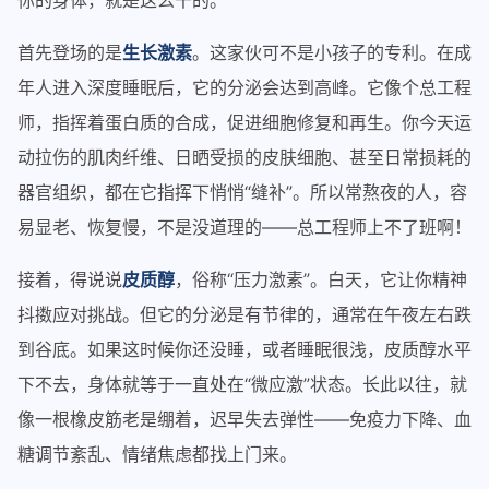
你的身体，就是这么干的。
首先登场的是
生长激素
。这家伙可不是小孩子的专利。在成
年人进入深度睡眠后，它的分泌会达到高峰。它像个总工程
师，指挥着蛋白质的合成，促进细胞修复和再生。你今天运
动拉伤的肌肉纤维、日晒受损的皮肤细胞、甚至日常损耗的
器官组织，都在它指挥下悄悄“缝补”。所以常熬夜的人，容
易显老、恢复慢，不是没道理的——总工程师上不了班啊！
接着，得说说
皮质醇
，俗称“压力激素”。白天，它让你精神
抖擞应对挑战。但它的分泌是有节律的，通常在午夜左右跌
到谷底。如果这时候你还没睡，或者睡眠很浅，皮质醇水平
下不去，身体就等于一直处在“微应激”状态。长此以往，就
像一根橡皮筋老是绷着，迟早失去弹性——免疫力下降、血
糖调节紊乱、情绪焦虑都找上门来。