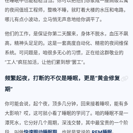
在睡眠中也能稳稳当当。你可以把他们想象成一座高级公寓
的夜间值班工程师，整晚不睡，就盯着大楼的水压和电路，
哪儿有点小波动，立马悄无声息地给你调平了。
他们的工作，是保证你第二天醒来，身体不脱水，血压不飙
高，精神头足足的。这是一套高度自动化、精密的夜间维保
系统。可问题是，咱很多无心的习惯，正在给这群敬业的
“工人”疯狂加活，让他们累到想“罢工”。
频繁起夜，打断的不仅是睡眠，更是“黄金修复
期”
你可能会说，起个夜，顶多几分钟，回来接着睡呗，能有多
大影响？哎，这可就小看了睡眠的学问了。咱的睡眠不是一
潭死水，它分好几个周期，深浅交替，其中最宝贵的一个阶
段，叫做
快速眼动睡眠期
，也就是常说的
REM睡眠
。