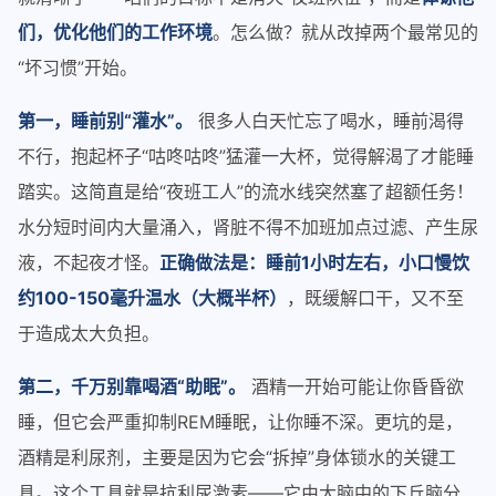
们，优化他们的工作环境
。怎么做？就从改掉两个最常见的
“坏习惯”开始。
第一，睡前别“灌水”。
很多人白天忙忘了喝水，睡前渴得
不行，抱起杯子“咕咚咕咚”猛灌一大杯，觉得解渴了才能睡
踏实。这简直是给“夜班工人”的流水线突然塞了超额任务！
水分短时间内大量涌入，肾脏不得不加班加点过滤、产生尿
液，不起夜才怪。
正确做法是：睡前1小时左右，小口慢饮
约100-150毫升温水（大概半杯）
，既缓解口干，又不至
于造成太大负担。
第二，千万别靠喝酒“助眠”。
酒精一开始可能让你昏昏欲
睡，但它会严重抑制REM睡眠，让你睡不深。更坑的是，
酒精是利尿剂，主要是因为它会“拆掉”身体锁水的关键工
具。这个工具就是抗利尿激素——它由大脑中的下丘脑分