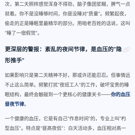
次，第二天照样感觉浑身不得劲，脑子像团浆糊，脾气一点
就着。你不是没睡够时间，你是没睡对“质量”。频繁起夜，
偷走的正是睡眠里最精华的部分。用咱老百姓的话说，这叫
“睡了一宿假觉”。
更深层的警报：紊乱的夜间节律，是血压的“隐
形推手”
如果影响只是第二天精神不好，那或许还能忍忍。但事情远
不止这么简单。频繁打扰“夜班工人”的工作，破坏宝贵的睡
眠结构，最终会触碰到一个更核心的健康关卡——
你的血压
昼夜节律
。
一个健康的血压，它是有自己“作息时间”的，专业上叫“杓
型血压”。特点是“昼高夜低”：白天活动多，血压相对高一