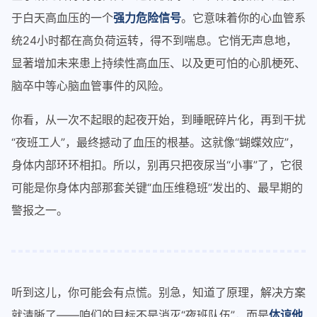
于白天高血压的一个
强力危险信号
。它意味着你的心血管系
统24小时都在高负荷运转，得不到喘息。它悄无声息地，
显著增加未来患上持续性高血压、以及更可怕的心肌梗死、
脑卒中等心脑血管事件的风险。
你看，从一次不起眼的起夜开始，到睡眠碎片化，再到干扰
“夜班工人”，最终撼动了血压的根基。这就像“蝴蝶效应”，
身体内部环环相扣。所以，别再只把夜尿当“小事”了，它很
可能是你身体内部那套关键“血压维稳班”发出的、最早期的
警报之一。
听到这儿，你可能会有点慌。别急，知道了原理，解决方案
就清晰了——咱们的目标不是消灭“夜班队伍”，而是
体谅他