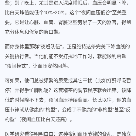
些；到了晚上，尤其是进入深度睡眠后，血压会明显下降，
比白天峰值能低个10%-20%。这个“夜间血压低谷”至关重
要，它是让心脏、血管、肾脏这些劳累了一天的器官，得到
充分休息和修复的窗口期。
而你身体里那群“夜班队伍”，正是维持这条完美下降曲线的
关键执行者。当他们能不受打扰地工作时，就能顺利启动
“夜间模式”，让血压安然回落。
可如果，他们总被频繁的尿意或其它干扰（比如打鼾呼吸暂
停）弄得手忙脚乱呢？这套精密的调节程序就会出错。该降
低的时候降不下去，夜间血压持续偏高。长此以往，你的血
压节律就从健康的“杓型”，变成了不健康的“非杓型”甚至“反
杓型”（夜间血压比白天还高）。
医学研究看得明明白白：这种夜间血压节律的紊乱，是独立