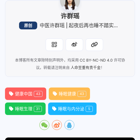
许群瑶
中医许群瑶 | 起夜后再也睡不踏实？可能是你身体的“夜间调度员”在抗议
原创
本博客所有文章除特别声明外，均采用
CC BY-NC-ND 4.0
许可协
议。转载请注明来自
人命至重有贵千金
！
健康中国
睡眠健康
43
43
睡眠生理
睡眠与内分泌
31
5