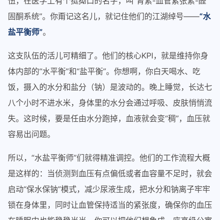
伍，在医学上有个挺拗口的名字，叫“肾素-血管紧张素-醛
固酮系统”。你甭记这名儿，就记住他们的江湖绰号——
“水
盐平衡师”
。
这支队伍的活儿可精细了。他们的核心KPI，就是维持你身
体内部的“水平衡”和“盐平衡”。你想啊，你白天喝水、吃
饭，摄入的水分和盐分（钠）是波动的。晚上睡觉，长达七
八个小时不进水米，身体里的水分会通过呼吸、皮肤悄悄流
失。这时候，要是任由水分跑掉，血液就会变“稠”，血压就
容易出问题。
所以，“水盐平衡师”们就得精准调控。他们的工作流程大概
是这样的：当侦测到血压有点偏低或者血容量不足时，就会
启动“保水保钠”模式，减少尿液生成，把水分和钠离子牢牢
锁在身体里，同时让血管保持适当的紧张度，确保你的血压